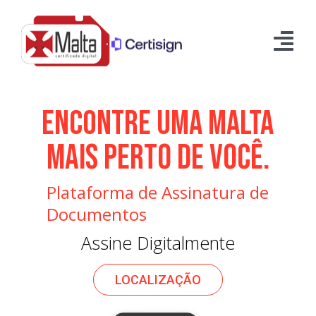
Ir
para
o
Tog
conteúdo
Nav
Sobre a Malta
ENCONTRE UMA MALTA
Certificados Digitais
MAIS PERTO DE VOCÊ.
Parcerias
Plataforma de Assinatura de
Nossas Unidades
Documentos
Contato
Assine Digitalmente
LOCALIZAÇÃO