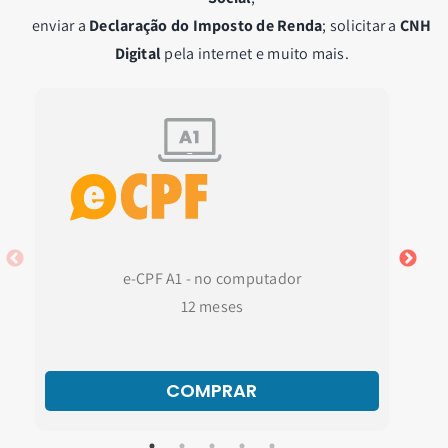
enviar a
Declaração do Imposto de Renda
; solicitar a
CNH
Digital
pela internet e muito mais.
e-CPF A1 - no computador
e-CPF
12 meses
COMPRAR