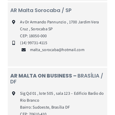
AR Malta Sorocaba / SP
Av Dr Armando Pannunzio , 1700 Jardim Vera
Cruz , Sorocaba SP
CEP: 18050-000
(14) 99731-4115
malta_sorocaba@hotmail.com
AR MALTA ON BUSINESS –
BRASÍLIA /
DF
Sig Qd 01 , lote 505 , sala 123 – Edificio Barão do
Rio Branco
Bairro: Sudoeste, Brasília DF
CEP: 70610-410